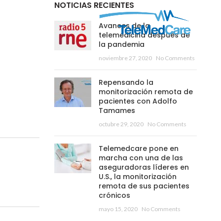
NOTICIAS RECIENTES
Avances de la
telemedicina después de
la pandemia
noviembre 27, 2020
No Comments
Repensando la
monitorización remota de
pacientes con Adolfo
Tamames
octubre 29, 2020
No Comments
Telemedcare pone en
marcha con una de las
aseguradoras líderes en
U.S., la monitorización
remota de sus pacientes
crónicos
mayo 15, 2020
No Comments