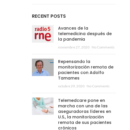
RECENT POSTS
Avances de la
telemedicina después de
la pandemia
noviembre 27, 2020
No Comments
Repensando la
monitorización remota de
pacientes con Adolfo
Tamames
octubre 29, 2020
No Comments
Telemedcare pone en
marcha con una de las
aseguradoras líderes en
U.S., la monitorización
remota de sus pacientes
crónicos