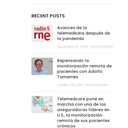
RECENT POSTS
Avances de la
telemedicina después de
la pandemia
noviembre 27, 2020
No Comments
Repensando la
monitorización remota de
pacientes con Adolfo
Tamames
octubre 29, 2020
No Comments
Telemedcare pone en
marcha con una de las
aseguradoras líderes en
U.S., la monitorización
remota de sus pacientes
crónicos