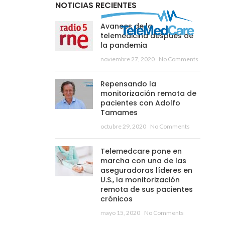
NOTICIAS RECIENTES
Avances de la
telemedicina después de
la pandemia
noviembre 27, 2020
No Comments
Repensando la
monitorización remota de
pacientes con Adolfo
Tamames
octubre 29, 2020
No Comments
Telemedcare pone en
marcha con una de las
aseguradoras líderes en
U.S., la monitorización
remota de sus pacientes
crónicos
mayo 15, 2020
No Comments