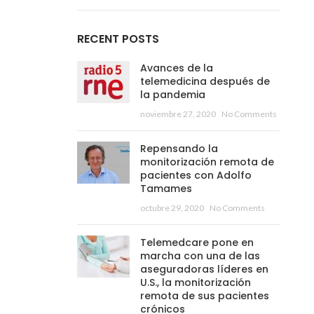
RECENT POSTS
Avances de la
telemedicina después de
la pandemia
noviembre 27, 2020
No Comments
Repensando la
monitorización remota de
pacientes con Adolfo
Tamames
octubre 29, 2020
No Comments
Telemedcare pone en
marcha con una de las
aseguradoras líderes en
U.S., la monitorización
remota de sus pacientes
crónicos