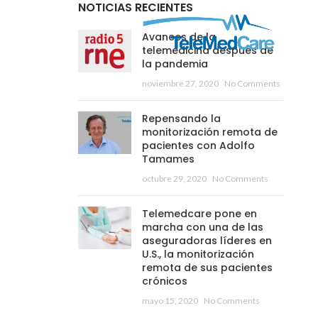
NOTICIAS RECIENTES
Avances de la
telemedicina después de
la pandemia
noviembre 27, 2020
No Comments
Repensando la
monitorización remota de
pacientes con Adolfo
Tamames
octubre 29, 2020
No Comments
Telemedcare pone en
marcha con una de las
aseguradoras líderes en
U.S., la monitorización
remota de sus pacientes
crónicos
mayo 15, 2020
No Comments