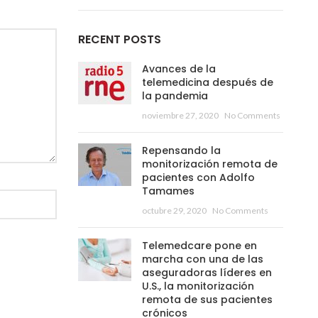
RECENT POSTS
Avances de la
telemedicina después de
la pandemia
noviembre 27, 2020
No Comments
Repensando la
monitorización remota de
pacientes con Adolfo
Tamames
octubre 29, 2020
No Comments
Telemedcare pone en
marcha con una de las
aseguradoras líderes en
U.S., la monitorización
remota de sus pacientes
crónicos