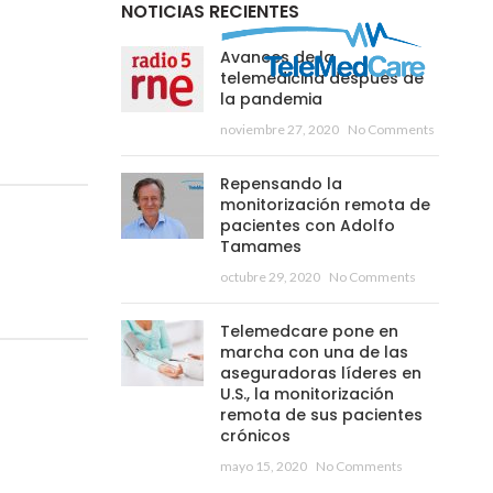
NOTICIAS RECIENTES
Avances de la
telemedicina después de
la pandemia
noviembre 27, 2020
No Comments
Repensando la
monitorización remota de
pacientes con Adolfo
Tamames
octubre 29, 2020
No Comments
Telemedcare pone en
marcha con una de las
aseguradoras líderes en
U.S., la monitorización
remota de sus pacientes
crónicos
mayo 15, 2020
No Comments