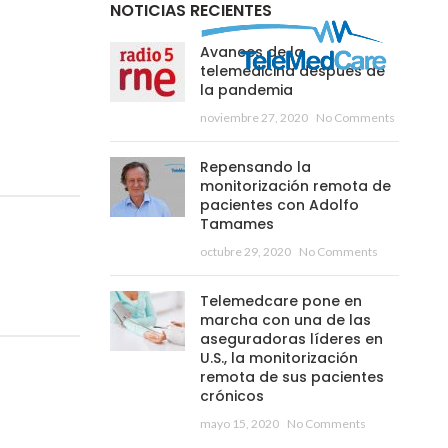
NOTICIAS RECIENTES
Avances de la
telemedicina después de
la pandemia
noviembre 27, 2020
No Comments
Repensando la
monitorización remota de
pacientes con Adolfo
Tamames
octubre 29, 2020
No Comments
Telemedcare pone en
marcha con una de las
aseguradoras líderes en
U.S., la monitorización
remota de sus pacientes
crónicos
mayo 15, 2020
No Comments