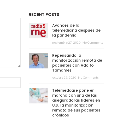
RECENT POSTS
Avances de la
telemedicina después de
la pandemia
noviembre 27, 2020
No Comments
Repensando la
monitorización remota de
pacientes con Adolfo
Tamames
octubre 29, 2020
No Comments
Telemedcare pone en
marcha con una de las
aseguradoras líderes en
U.S., la monitorización
remota de sus pacientes
crónicos