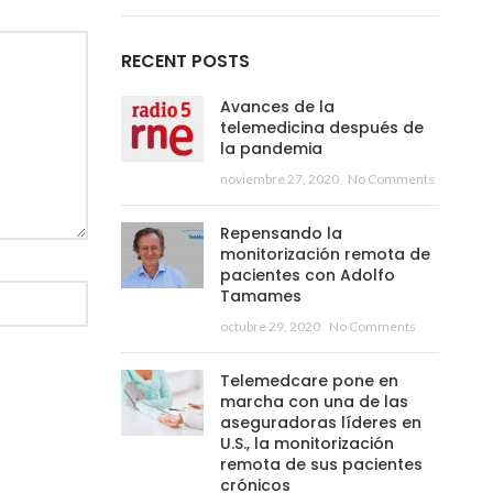
RECENT POSTS
Avances de la
telemedicina después de
la pandemia
noviembre 27, 2020
No Comments
Repensando la
monitorización remota de
pacientes con Adolfo
Tamames
octubre 29, 2020
No Comments
Telemedcare pone en
marcha con una de las
aseguradoras líderes en
U.S., la monitorización
remota de sus pacientes
crónicos