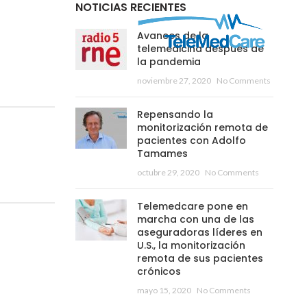
NOTICIAS RECIENTES
Avances de la
telemedicina después de
la pandemia
noviembre 27, 2020
No Comments
Repensando la
monitorización remota de
pacientes con Adolfo
Tamames
octubre 29, 2020
No Comments
Telemedcare pone en
marcha con una de las
aseguradoras líderes en
U.S., la monitorización
remota de sus pacientes
crónicos
mayo 15, 2020
No Comments